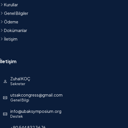
Kurullar
Genel Bilgiler
Ödeme
Dokümanlar
İletişim
İletişim
Zuhal KOÇ
Sekreter
utsakcongress@gmail.com
Genel Bilgi
info@ubaksymposium.org
Destek
+90 544 832 36 76