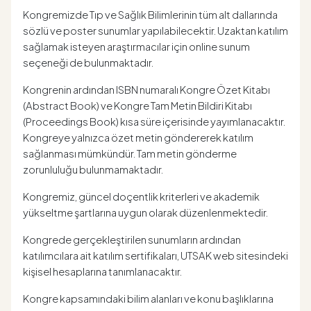
Kongremizde Tıp ve Sağlık Bilimlerinin tüm alt dallarında
sözlü ve poster sunumlar yapılabilecektir. Uzaktan katılım
sağlamak isteyen araştırmacılar için online sunum
seçeneği de bulunmaktadır.
Kongrenin ardından ISBN numaralı Kongre Özet Kitabı
(Abstract Book) ve Kongre Tam Metin Bildiri Kitabı
(Proceedings Book) kısa süre içerisinde yayımlanacaktır.
Kongreye yalnızca özet metin göndererek katılım
sağlanması mümkündür. Tam metin gönderme
zorunluluğu bulunmamaktadır.
Kongremiz, güncel doçentlik kriterleri ve akademik
yükseltme şartlarına uygun olarak düzenlenmektedir.
Kongrede gerçekleştirilen sunumların ardından
katılımcılara ait katılım sertifikaları, UTSAK web sitesindeki
kişisel hesaplarına tanımlanacaktır.
Kongre kapsamındaki bilim alanları ve konu başlıklarına